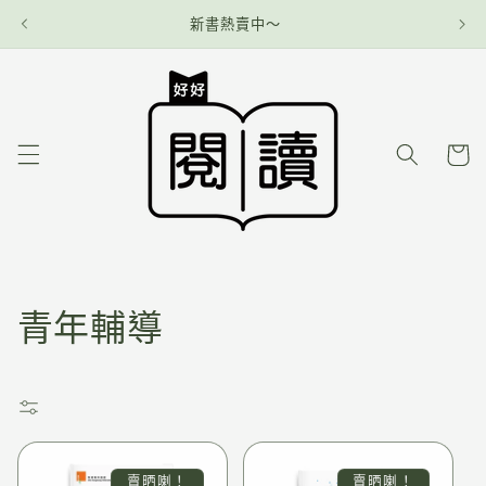
新書熱賣中～
購
物
車
:
青年輔導
賣晒喇！
賣晒喇！