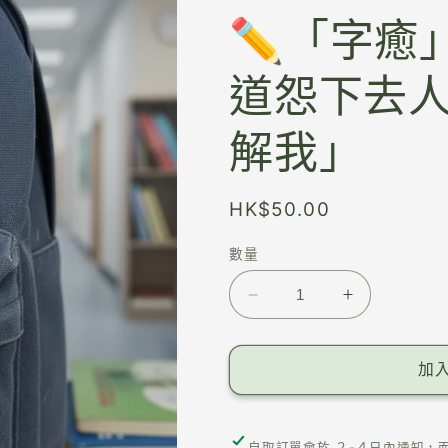
✏️「字癒
道怨下去
解我」
HK$50.00
數量
加
自取訂單會於 ２-４日內通知，