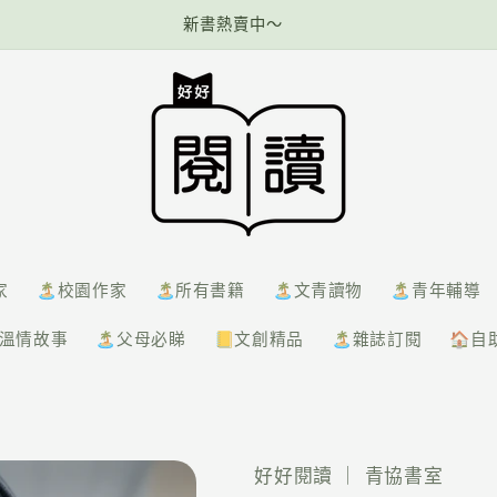
新書熱賣中～
家
🏝️校園作家
🏝️所有書籍
🏝️文青讀物
🏝️青年輔導
️溫情故事
🏝️父母必睇
📒文創精品
🏝️雜誌訂閱
🏠自
好好閱讀 ｜ 青協書室