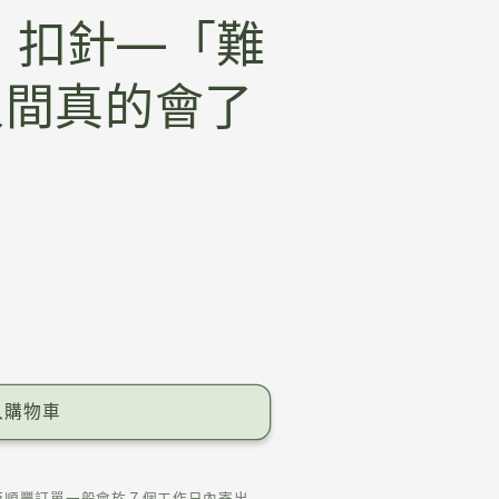
」扣針—「難
人間真的會了
入購物車
而順豐訂單一般會於７個工作日內寄出