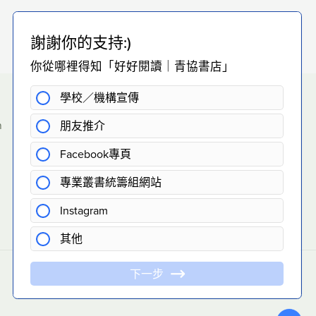
h
eading
/hohoreading/