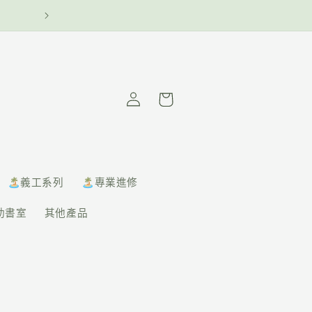
— 青協書室 —
購
物
車
🏝️義工系列
🏝️專業進修
助書室
其他產品