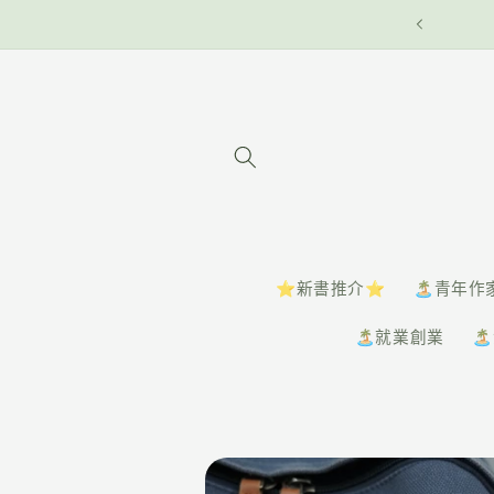
⭐️新書推介⭐️
🏝️青年作
🏝️就業創業
