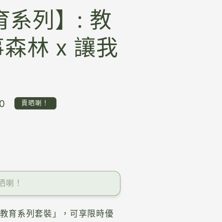
育系列】: 教
事森林 x 讓我
》
0
賣晒喇！
晒喇！
/教育系列套裝」，可享限時優