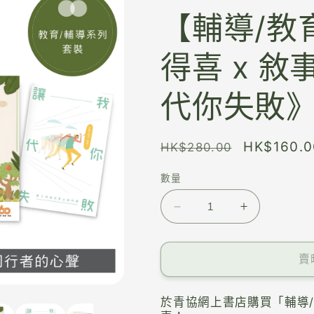
【輔導/教
得喜 x 敘
代你失敗
HK$160.0
HK$280.00
數量
賣
於青協網上書店購買「輔導