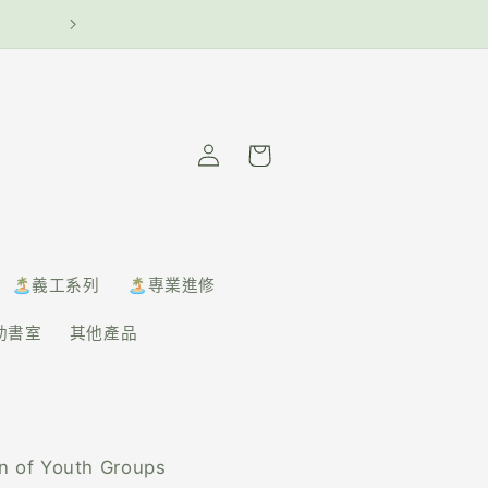
— 青協書室 —
購
物
車
🏝️義工系列
🏝️專業進修
助書室
其他產品
n of Youth Groups