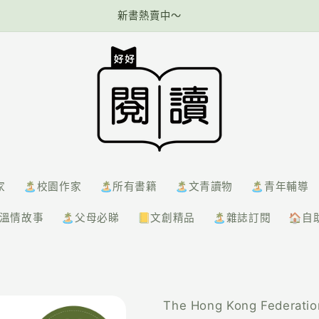
新書熱賣中～
家
🏝️校園作家
🏝️所有書籍
🏝️文青讀物
🏝️青年輔導
️溫情故事
🏝️父母必睇
📒文創精品
🏝️雜誌訂閱
🏠自
The Hong Kong Federatio