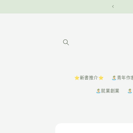
⭐️新書推介⭐️
🏝️青年作
🏝️就業創業
