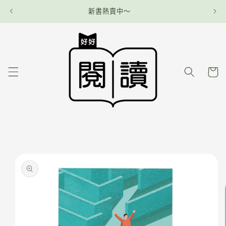
新書熱賣中～
購
物
車