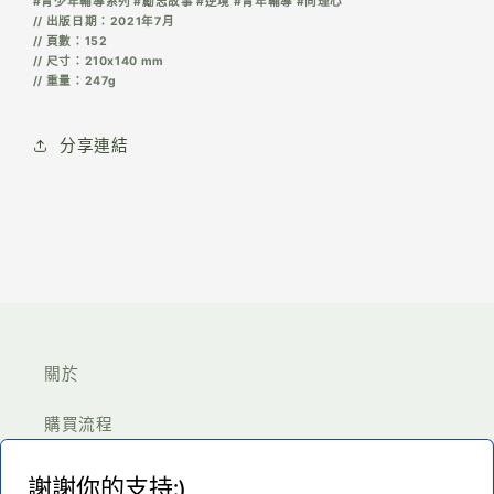
#青少年輔導系列 #
勵志故事 #逆境 #青年輔導 #同理心
// 出版日期：2021年7月
// 頁數：152
// 尺寸：210x140 mm
// 重量：247g
分享連結
關於
購買流程
付款須知