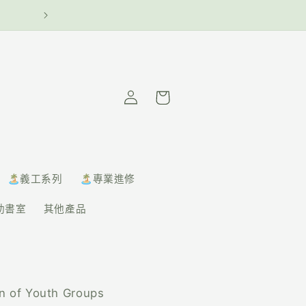
— 青協書室 —
購
物
車
🏝️義工系列
🏝️專業進修
助書室
其他產品
n of Youth Groups