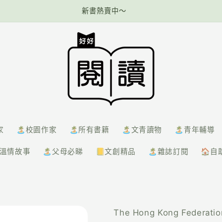
新書熱賣中～
家
🏝️校園作家
🏝️所有書籍
🏝️文青讀物
🏝️青年輔導
️溫情故事
🏝️父母必睇
📒文創精品
🏝️雜誌訂閱
🏠自
The Hong Kong Federatio