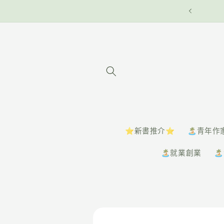
⭐️新書推介⭐️
🏝️青年作
🏝️就業創業
