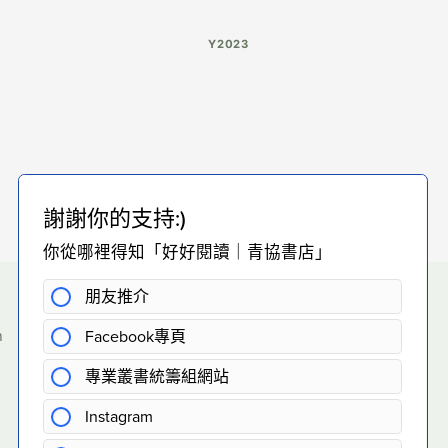
Y2023
h
eading
/hohoreading/